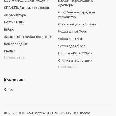
LCD/ЖКИ/Дисплей (модуля)
Кабеля/Переходники/
Адаптеры
SPEAKER/Динамик слуховой
СЗУ/Сетевое зарядное
Аккумуляторы
устройство
Болты (винты)
Стекло защитное/плёнка
Вибро
Чехол для AirPods
Задняя крышка/Заднее стекло
Чехол для iPad
Камера задняя
Чехол для iPhone
Кнопки
Прочие АКСЕССУАРЫ
Показать все
Стилусы/наконечники
Показать все
Компания
О нас
© 2025 ООО «АйПартс» УНП 193618985. Все права