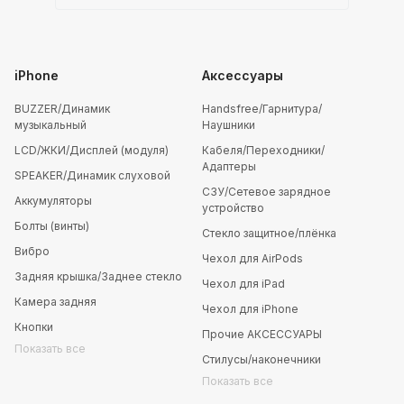
iPhone
Аксессуары
BUZZER/Динамик
Handsfree/Гарнитура/
музыкальный
Наушники
LCD/ЖКИ/Дисплей (модуля)
Кабеля/Переходники/
Адаптеры
SPEAKER/Динамик слуховой
СЗУ/Сетевое зарядное
Аккумуляторы
устройство
Болты (винты)
Стекло защитное/плёнка
Вибро
Чехол для AirPods
Задняя крышка/Заднее стекло
Чехол для iPad
Камера задняя
Чехол для iPhone
Кнопки
Прочие АКСЕССУАРЫ
Показать все
Стилусы/наконечники
Показать все