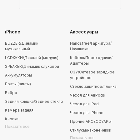
iPhone
Аксессуары
BUZZER/Динамик
Handsfree/Гарнитура/
музыкальный
Наушники
LCD/ЖКИ/Дисплей (модуля)
Кабеля/Переходники/
Адаптеры
SPEAKER/Динамик слуховой
СЗУ/Сетевое зарядное
Аккумуляторы
устройство
Болты (винты)
Стекло защитное/плёнка
Вибро
Чехол для AirPods
Задняя крышка/Заднее стекло
Чехол для iPad
Камера задняя
Чехол для iPhone
Кнопки
Прочие АКСЕССУАРЫ
Показать все
Стилусы/наконечники
Показать все