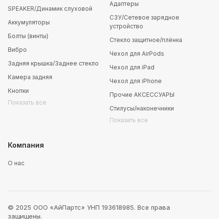
Адаптеры
SPEAKER/Динамик слуховой
СЗУ/Сетевое зарядное
Аккумуляторы
устройство
Болты (винты)
Стекло защитное/плёнка
Вибро
Чехол для AirPods
Задняя крышка/Заднее стекло
Чехол для iPad
Камера задняя
Чехол для iPhone
Кнопки
Прочие АКСЕССУАРЫ
Показать все
Стилусы/наконечники
Показать все
Компания
О нас
© 2025 ООО «АйПартс» УНП 193618985. Все права
защищены.