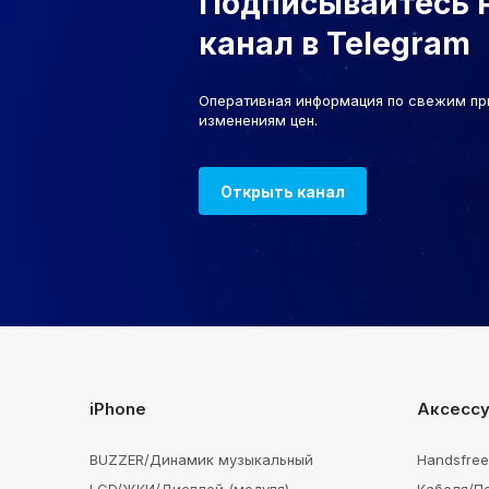
Подписывайтесь 
канал в Telegram
Оперативная информация по свежим пр
изменениям цен.
Открыть канал
iPhone
Аксесс
BUZZER/Динамик музыкальный
Handsfre
LCD/ЖКИ/Дисплей (модуля)
Кабеля/П