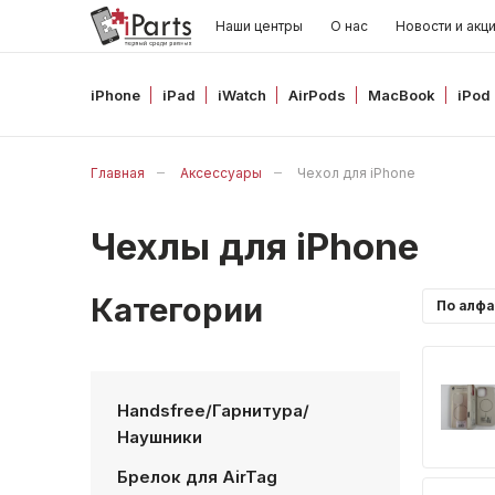
Наши центры
О нас
Новости и акц
iPhone
iPad
iWatch
AirPods
MacBook
iPod
Главная
Аксессуары
Чехол для iPhone
Чехлы для iPhone
Категории
Handsfree/Гарнитура/
Наушники
Брелок для AirTag