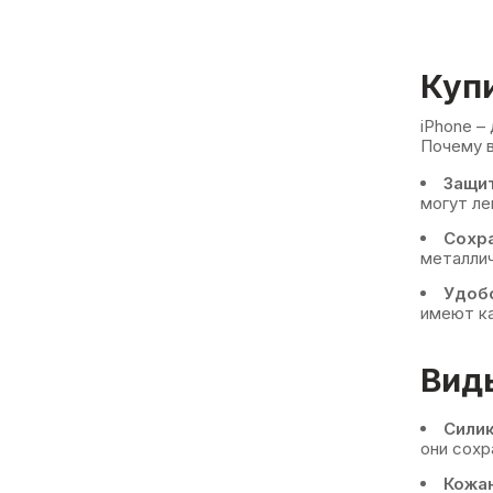
Купи
iPhone –
Почему в
Защит
могут ле
Сохр
металлич
Удобс
имеют ка
Виды
Сили
они сохр
Кожа