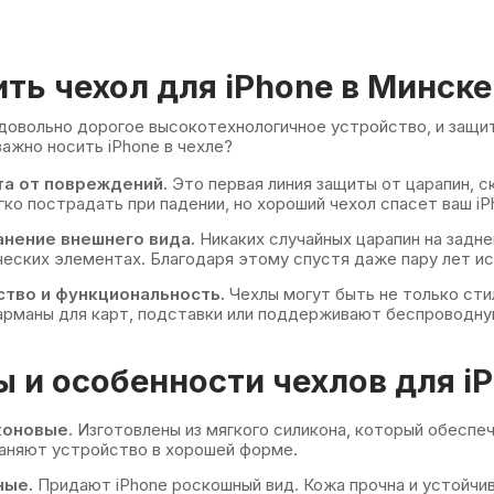
ть чехол для iPhone в Минске
 довольно дорогое высокотехнологичное устройство, и защи
ажно носить iPhone в чехле?
а от повреждений.
Это первая линия защиты от царапин, с
гко пострадать при падении, но хороший чехол спасет ваш iP
анение внешнего вида.
Никаких случайных царапин на задне
еских элементах. Благодаря этому спустя даже пару лет ис
тво и функциональность.
Чехлы могут быть не только сти
рманы для карт, подставки или поддерживают беспроводну
 и особенности чехлов для i
коновые.
Изготовлены из мягкого силикона, который обеспе
аняют устройство в хорошей форме.
ные.
Придают iPhone роскошный вид. Кожа прочна и устойчив