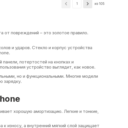
из 105
1
та от повреждений – это золотое правило.
колов и ударов. Стекло и корпус устройства
hone.
й панели, потертостей на кнопках и
пользования устройство выглядит, как новое.
льными, но и функциональными. Многие модели
ю зарядку.
Phone
чивает хорошую амортизацию. Легкие и тонкие,
а к износу, а внутренний мягкий слой защищает