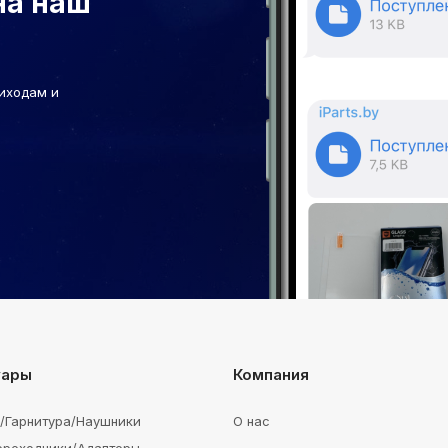
на наш
иходам и
уары
Компания
e/Гарнитура/Наушники
О нас
ереходники/Адаптеры