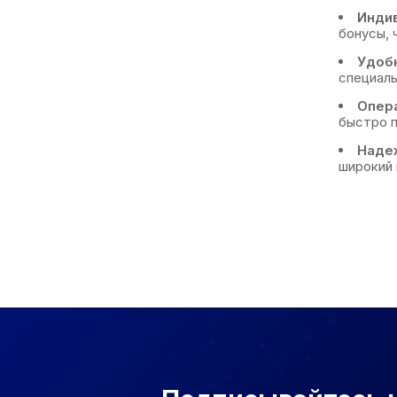
Индив
бонусы, 
Удобн
специаль
Опера
быстро п
Наде
широкий 