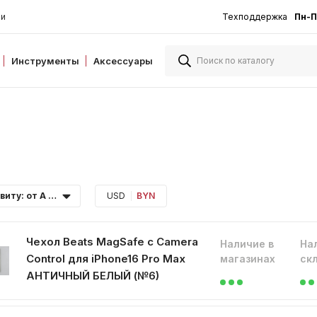
ии
Техподдержка
Пн-П
Инструменты
Аксессуары
По алфавиту: от А до Я
USD
BYN
Чехол Beats MagSafe с Camera
Наличие в
На
Control для iPhone16 Pro Max
магазинах
ск
АНТИЧНЫЙ БЕЛЫЙ (№6)