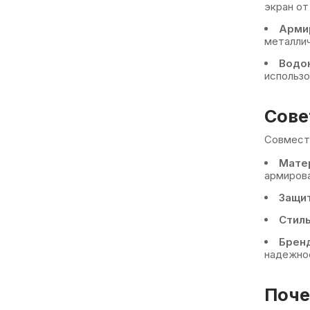
экран от
Арми
металлич
Водо
использо
Сове
Совмести
Мате
армирова
Защит
Стиль
Бренд
надежно
Поче