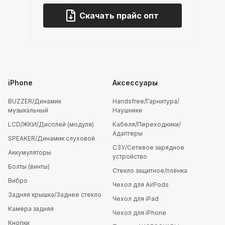
Скачать прайс опт
iPhone
Аксессуары
BUZZER/Динамик
Handsfree/Гарнитура/
музыкальный
Наушники
LCD/ЖКИ/Дисплей (модуля)
Кабеля/Переходники/
Адаптеры
SPEAKER/Динамик слуховой
СЗУ/Сетевое зарядное
Аккумуляторы
устройство
Болты (винты)
Стекло защитное/плёнка
Вибро
Чехол для AirPods
Задняя крышка/Заднее стекло
Чехол для iPad
Камера задняя
Чехол для iPhone
Кнопки