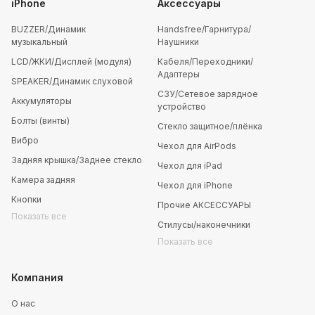
iPhone
Аксессуары
BUZZER/Динамик
Handsfree/Гарнитура/
музыкальный
Наушники
LCD/ЖКИ/Дисплей (модуля)
Кабеля/Переходники/
Адаптеры
SPEAKER/Динамик слуховой
СЗУ/Сетевое зарядное
Аккумуляторы
устройство
Болты (винты)
Стекло защитное/плёнка
Вибро
Чехол для AirPods
Задняя крышка/Заднее стекло
Чехол для iPad
Камера задняя
Чехол для iPhone
Кнопки
Прочие АКСЕССУАРЫ
Показать все
Стилусы/наконечники
Показать все
Компания
О нас