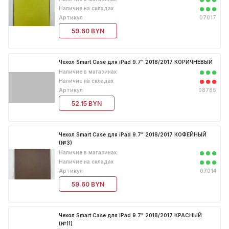
Чипы
для 17 Air
Наличие на складах
Чехол Leather Case для 16 Pro
Артикул
07017
Шлейфы
для 17 Pro
Чехол Leather Case для 16 Pro
59.60 BYN
Max
для 17 Pro Max
Чехол Leather Case для 16e
для 5G/5S/5SE
Чехол Smart Case для iPad 9.7" 2018/2017 КОРИЧНЕВЫЙ
Наличие в магазинах
Чехол Leather Case для 17 Pro
для 6G Plus/6S Plus
Наличие на складах
Артикул
08785
Чехол Leather Case для 17 Pro
для 6G/6S
52.15 BYN
Max
для 7 Plus/8 Plus
Чехол Leather Case для 7/8
для 7/8/SE
Чехол Smart Case для iPad 9.7" 2018/2017 КОФЕЙНЫЙ
(№3)
Чехол Leather Case для 7/8 Plus
для X/XS
Наличие в магазинах
Наличие на складах
Чехол Leather Case для X/XS
для XR
Артикул
07014
Чехол Leather Case для XR
59.60 BYN
для XS Max
Чехол Leather Case для XS Max
Чехол Smart Case для iPad 9.7" 2018/2017 КРАСНЫЙ
(№11)