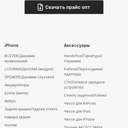
Скачать прайс опт
iPhone
Аксессуары
BUZZER/Динамик
Handsfree/Гарнитура/
музыкальный
Наушники
LCD/ЖКИ/Дисплей (модуля)
Кабеля/Переходники/
Адаптеры
SPEAKER/Динамик слуховой
СЗУ/Сетевое зарядное
Аккумуляторы
устройство
Болты (винты)
Стекло защитное/плёнка
Вибро
Чехол для AirPods
Задняя крышка/Заднее стекло
Чехол для iPad
Камера задняя
Чехол для iPhone
Кнопки
Прочие АКСЕССУАРЫ