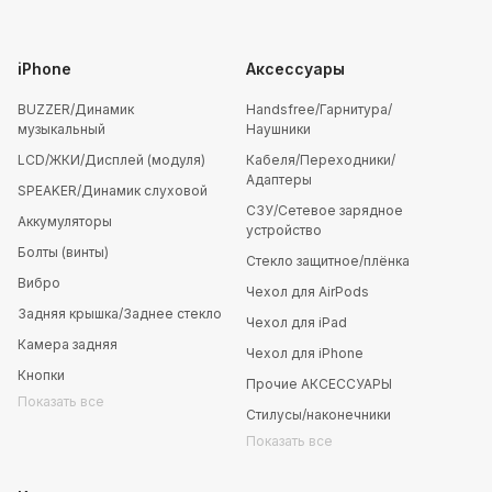
iPhone
Аксессуары
BUZZER/Динамик
Handsfree/Гарнитура/
музыкальный
Наушники
LCD/ЖКИ/Дисплей (модуля)
Кабеля/Переходники/
Адаптеры
SPEAKER/Динамик слуховой
СЗУ/Сетевое зарядное
Аккумуляторы
устройство
Болты (винты)
Стекло защитное/плёнка
Вибро
Чехол для AirPods
Задняя крышка/Заднее стекло
Чехол для iPad
Камера задняя
Чехол для iPhone
Кнопки
Прочие АКСЕССУАРЫ
Показать все
Стилусы/наконечники
Показать все