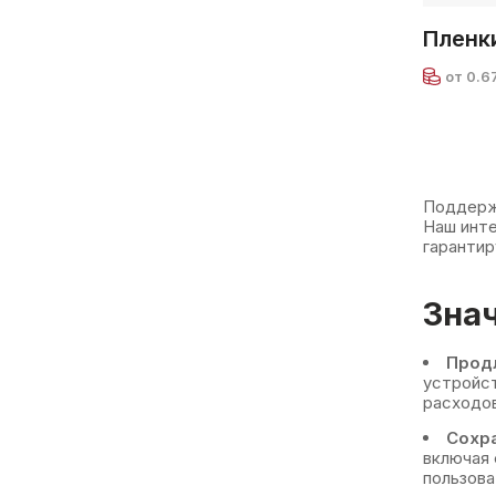
Пленк
от 0.6
Поддержа
Наш инте
гарантир
Зна
Прод
устройст
расходов
Сохр
включая 
пользова