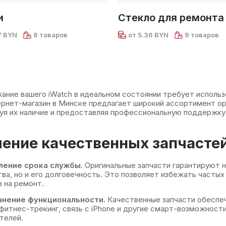
и
Стекло для ремонта
7 BYN
8 товаров
от 5.36 BYN
9 товаров
ние вашего iWatch в идеальном состоянии требует использо
рнет-магазин в Минске предлагает широкий ассортимент ори
уя их наличие и предоставляя профессиональную поддержку
чение качественных запчасте
ление срока службы.
Оригинальные запчасти гарантируют н
ва, но и его долговечность. Это позволяет избежать часты
 на ремонт.
анение функциональности.
Качественные запчасти обеспеч
фитнес-трекинг, связь с iPhone и другие смарт-возможности
телей.