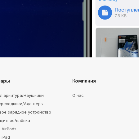
уары
Компания
e/Гарнитура/Наушники
О нас
ереходники/Адаптеры
вое зарядное устройство
ащитное/плёнка
 AirPods
 iPad