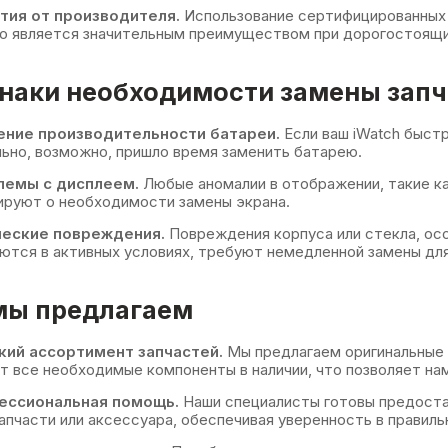
тия от производителя.
Использование сертифицированных 
то является значительным преимуществом при дорогостоящ
наки необходимости замены запч
ение производительности батареи.
Если ваш iWatch быст
ьно, возможно, пришло время заменить батарею.
лемы с дисплеем.
Любые аномалии в отображении, такие ка
ируют о необходимости замены экрана.
ческие повреждения.
Повреждения корпуса или стекла, осо
ются в активных условиях, требуют немедленной замены д
мы предлагаем
ий ассортимент запчастей.
Мы предлагаем оригинальные з
 все необходимые компоненты в наличии, что позволяет нам
ессиональная помощь.
Наши специалисты готовы предоста
апчасти или аксессуара, обеспечивая уверенность в правиль