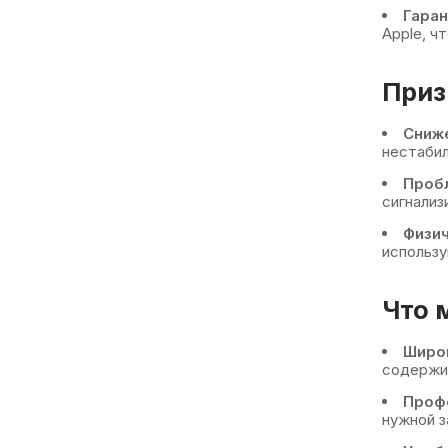
Гаран
Apple, ч
Приз
Сниж
нестабил
Проб
сигнализ
Физи
использу
Что 
Широк
содержит
Проф
нужной з