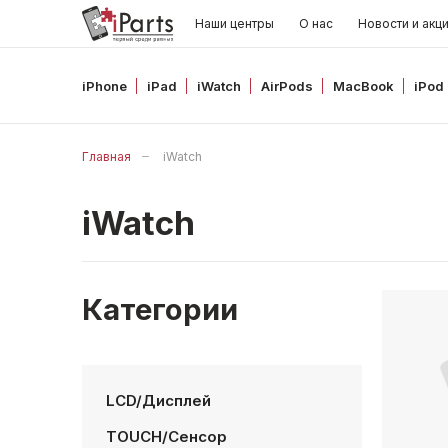
Наши центры
О нас
Новости и акц
iPhone
iPad
iWatch
AirPods
MacBook
iPod
Главная
iWatch
iWatch
Категории
LCD/Дисплей
TOUCH/Сенсор