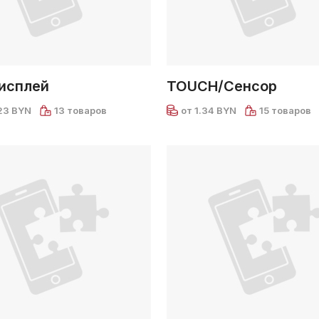
исплей
TOUCH/Сенсор
23 BYN
13 товаров
от 1.34 BYN
15 товаров