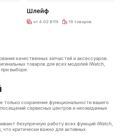
Шлейф
от 4.02 BYN
19 товаров
вания качественных запчастей и аксессуаров.
гинальных товаров для всех моделей iWatch,
 при выборе.
й
е только сохранение функциональности вашего
х посещений сервисных центров и неожиданных
ивают безупречную работу всех функций iWatch,
, что критически важно для активных