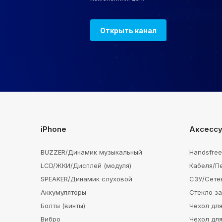
Открыть канал
iPhone
Аксесс
BUZZER/Динамик музыкальный
Handsfre
LCD/ЖКИ/Дисплей (модуля)
Кабеля/П
SPEAKER/Динамик слуховой
СЗУ/Сете
Аккумуляторы
Стекло з
Болты (винты)
Чехол для
Вибро
Чехол для