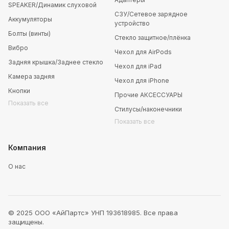
SPEAKER/Динамик слуховой
СЗУ/Сетевое зарядное
Аккумуляторы
устройство
Болты (винты)
Стекло защитное/плёнка
Вибро
Чехол для AirPods
Задняя крышка/Заднее стекло
Чехол для iPad
Камера задняя
Чехол для iPhone
Кнопки
Прочие АКСЕССУАРЫ
Показать все
Стилусы/наконечники
Показать все
Компания
О нас
© 2025 ООО «АйПартс» УНП 193618985. Все права
защищены.