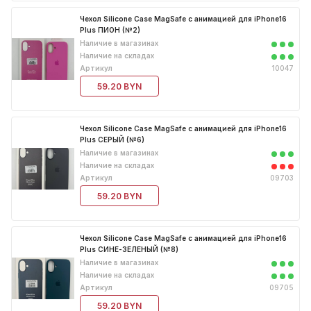
Чипы
для 17 Air
Чехол Leather Case для 16 Pro
Чехол Silicone Case MagSafe с анимацией для iPhone16
Plus ПИОН (№2)
Шлейфы
для 17 Pro
Чехол Leather Case для 16 Pro
Наличие в магазинах
Наличие на складах
Max
для 17 Pro Max
Артикул
10047
Чехол Leather Case для 16e
для 5G/5S/5SE
59.20 BYN
Чехол Leather Case для 17 Pro
для 6G Plus/6S Plus
Чехол Silicone Case MagSafe с анимацией для iPhone16
Чехол Leather Case для 17 Pro
для 6G/6S
Plus СЕРЫЙ (№6)
Max
Наличие в магазинах
для 7 Plus/8 Plus
Наличие на складах
Чехол Leather Case для 7/8
Артикул
09703
для 7/8/SE
59.20 BYN
Чехол Leather Case для 7/8 Plus
для X/XS
Чехол Leather Case для X/XS
для XR
Чехол Silicone Case MagSafe с анимацией для iPhone16
Чехол Leather Case для XR
Plus СИНЕ-ЗЕЛЕНЫЙ (№8)
для XS Max
Наличие в магазинах
Чехол Leather Case для XS Max
Наличие на складах
Артикул
09705
59.20 BYN