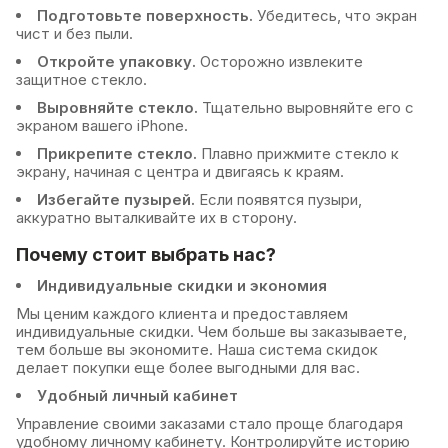
Чипы
для 17 Air
Подготовьте поверхность.
Убедитесь, что экран
Чехол Leather Case для 16 Pro
чист и без пыли.
Шлейфы
для 17 Pro
Чехол Leather Case для 16 Pro
Откройте упаковку.
Осторожно извлеките
защитное стекло.
Max
для 17 Pro Max
Выровняйте стекло.
Тщательно выровняйте его с
Чехол Leather Case для 16e
для 5G/5S/5SE
экраном вашего iPhone.
Прикрепите стекло.
Плавно прижмите стекло к
Чехол Leather Case для 17 Pro
для 6G Plus/6S Plus
экрану, начиная с центра и двигаясь к краям.
Чехол Leather Case для 17 Pro
для 6G/6S
Избегайте пузырей.
Если появятся пузыри,
аккуратно выталкивайте их в сторону.
Max
для 7 Plus/8 Plus
Почему стоит выбрать нас?
Чехол Leather Case для 7/8
для 7/8/SE
Индивидуальные скидки и экономия
Чехол Leather Case для 7/8 Plus
для X/XS
Мы ценим каждого клиента и предоставляем
Чехол Leather Case для X/XS
индивидуальные скидки. Чем больше вы заказываете,
для XR
тем больше вы экономите. Наша система скидок
Чехол Leather Case для XR
делает покупки еще более выгодными для вас.
для XS Max
Удобный личный кабинет
Чехол Leather Case для XS Max
Управление своими заказами стало проще благодаря
удобному личному кабинету. Контролируйте историю