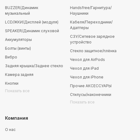
BUZZER/Динамик
Handsfree/Гарнитура/
музыкальный
Наушники
LCD/ЖКИ/Дисплей (модуля)
Кабеля/Переходники/
Адаптеры
SPEAKER/Динамик слуховой
СЗУ/Сетевое зарядное
Аккумуляторы
устройство
Болты (винты)
Стекло защитное/плёнка
Вибро
Чехол для AirPods
Задняя крышка/Заднее стекло
Чехол для iPad
Камера задняя
Чехол для iPhone
Кнопки
Прочие АКСЕССУАРЫ
Показать все
Стилусы/наконечники
Показать все
Компания
О нас