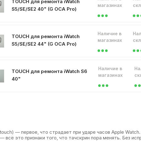
TOUCH для ремонта iWatch
магазинах
ск
S5/SE/SE2 40" (G OCA Pro)
Наличие в
Нал
TOUCH для ремонта iWatch
магазинах
ск
S5/SE/SE2 44" (G OCA Pro)
Наличие в
На
TOUCH для ремонта iWatch S6
магазинах
ск
40"
touch) — первое, что страдает при ударе часов Apple Watch.
— всё это признаки того, что тачскрин пора менять. Без ис