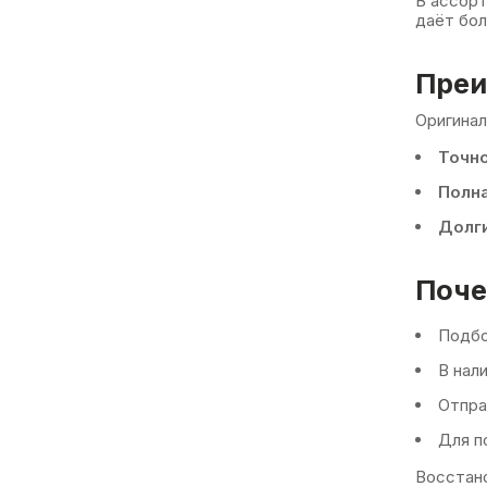
В ассорт
даёт бол
Преи
Оригинал
Точно
Полн
Долги
Поче
Подбо
В нал
Отпр
Для п
Восстано