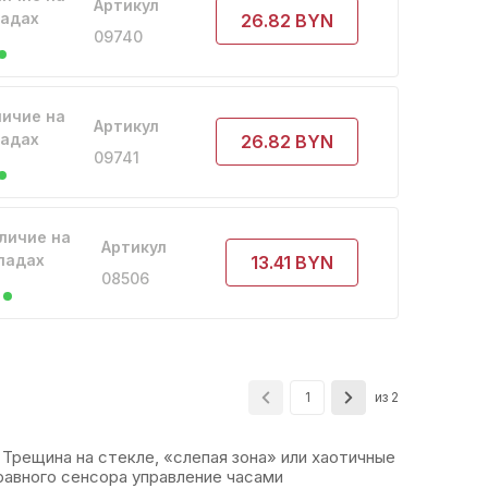
Артикул
ладах
26.82 BYN
09740
ичие на
Артикул
ладах
26.82 BYN
09741
личие на
Артикул
ладах
13.41 BYN
08506
из 2
1
 Трещина на стекле, «слепая зона» или хаотичные
правного сенсора управление часами