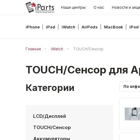
Наши центры
О нас
Новости и акц
iPhone
iPad
iWatch
AirPods
MacBook
iPod
Главная
iWatch
TOUCH/Сенсор
TOUCH/Сенсор для A
Категории
LCD/Дисплей
TOUCH/Сенсор
Аккумуляторы