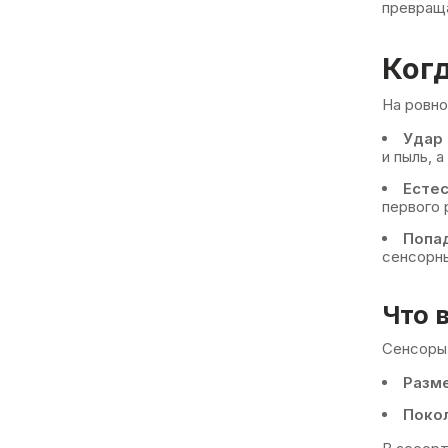
превраща
Когд
На ровно
Удар 
и пыль, 
Естес
первого 
Попа
сенсорны
Что 
Сенсоры 
Разме
Поко