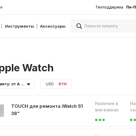
ии
Техподдержка
Пн-П
Инструменты
Аксессуары
pple Watch
По алфавиту: от А до Я
USD
BYN
Наличие в
На
TOUCH для ремонта iWatch S1
магазинах
ск
38"