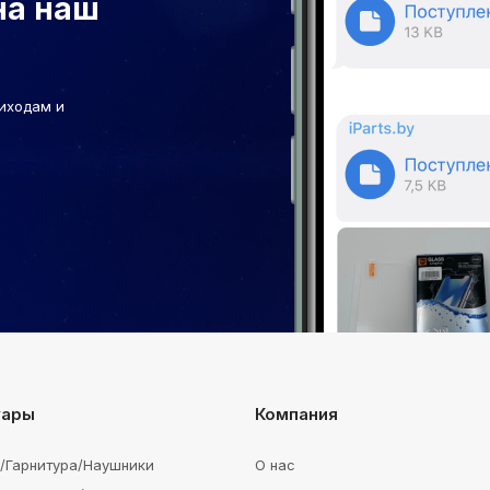
на наш
иходам и
уары
Компания
e/Гарнитура/Наушники
О нас