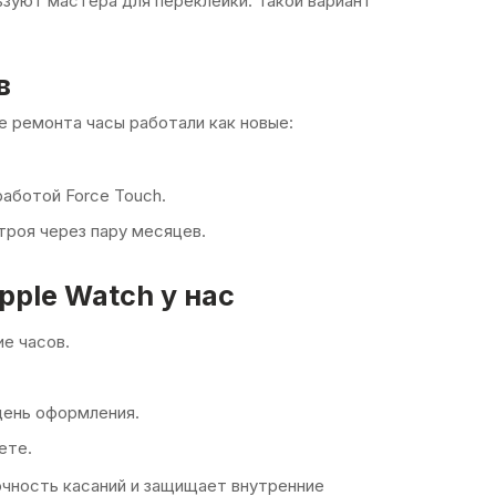
зуют мастера для переклейки. Такой вариант
в
е ремонта часы работали как новые:
аботой Force Touch.
роя через пару месяцев.
pple Watch у нас
е часов.
день оформления.
ете.
чность касаний и защищает внутренние