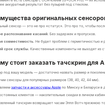
именте есть сенсоры с OCA-клеем (G+OCA Pro) — их исполь
ее аккуратный результат без пузырей под стеклом.
мущества оригинальных сенсоро
ьный сенсор — это не про «статус». Это про то, чтобы посл
е распознавание касаний.
Без задержек и пропусков.
ая совместимость.
Не будет проблем с герметичностью и р
й срок службы.
Качественные компоненты не выходят из ст
му стоит заказать тачскрин для A
р под вашу модель — достаточно назвать размер и поколени
ичии сенсоры для популярных размеров (38, 40, 42, 44 мм).
авляем
запчасти и аксессуары Apple
по Минску и Беларуси в 
остоянных клиентов — накопительные скидки в личном кабин
вленный тачскрин возвращает часам Эппл Вотч прежнюю то