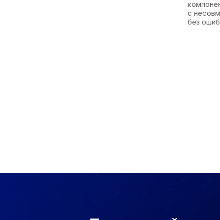
компонен
с несовм
без ошиб