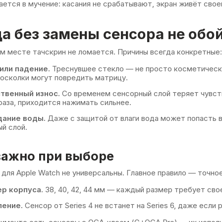
ется в мучение: касания не срабатывают, экран живёт свое
а без замены сенсора не обо
м месте тачскрин не ломается. Причины всегда конкретные:
или падение.
Треснувшее стекло — не просто косметически
а осколки могут повредить матрицу.
твенный износ.
Со временем сенсорный слой теряет чувст
раза, приходится нажимать сильнее.
дание воды.
Даже с защитой от влаги вода может попасть 
й слой.
важно при выборе
для Apple Watch не универсальны. Главное правило — точное
р корпуса.
38, 40, 42, 44 мм — каждый размер требует сво
ление.
Сенсор от Series 4 не встанет на Series 6, даже если