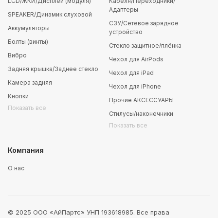
LCD/ЖКИ/Дисплей (модуля)
Кабеля/Переходники/
Адаптеры
SPEAKER/Динамик слуховой
СЗУ/Сетевое зарядное
Аккумуляторы
устройство
Болты (винты)
Стекло защитное/плёнка
Вибро
Чехол для AirPods
Задняя крышка/Заднее стекло
Чехол для iPad
Камера задняя
Чехол для iPhone
Кнопки
Прочие АКСЕССУАРЫ
Показать все
Стилусы/наконечники
Показать все
Компания
О нас
© 2025 ООО «АйПартс» УНП 193618985. Все права