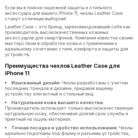
Чипы
для 17 Air
Если вы в поиске надежной защиты и стильного
Чехол Leather Case для 16 Pro
аксессуара для вашего iPhone 11, чехлы Leather Case
Шлейфы
для 17 Pro
станут отличным выбором!
Чехол Leather Case для 16 Pro
Max
для 17 Pro Max
Leather Case – это бренд, зарекомендовавший себя как
производитель высококачественных кожаных
Чехол Leather Case для 16e
для 5G/5S/5SE
аксессуаров для смартфонов. Компания известна своим
мастерством в обработке кожи и стремлением к
Чехол Leather Case для 17 Pro
для 6G Plus/6S Plus
идеальному сочетанию стиля, комфорта и защиты для
устройств.
Чехол Leather Case для 17 Pro
для 6G/6S
Преимущества чехлов Leather Case для
Max
для 7 Plus/8 Plus
iPhone 11
Чехол Leather Case для 7/8
для 7/8/SE
Изысканный дизайн:
Чехлы разработаны с учетом
последних трендов в дизайне, придавая вашему
Чехол Leather Case для 7/8 Plus
для X/XS
устройству элегантный и стильный вид.
Чехол Leather Case для X/XS
Натуральная кожа высшего качества:
для XR
Производитель использует только высококачественную
Чехол Leather Case для XR
натуральную кожу, обеспечивая долгий срок службы и
для XS Max
приятный на ощупь материал.
Чехол Leather Case для XS Max
Точная посадка и удобство использования:
Чехлы
идеально подогнаны под форму и разъемы устройства,