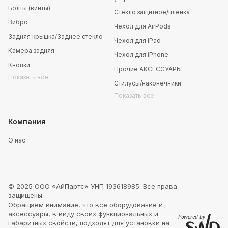
Болты (винты)
Стекло защитное/плёнка
Вибро
Чехол для AirPods
Задняя крышка/Заднее стекло
Чехол для iPad
Камера задняя
Чехол для iPhone
Кнопки
Прочие АКСЕССУАРЫ
Показать все
Стилусы/наконечники
Показать все
Компания
О нас
© 2025 ООО «АйПартс» УНП 193618985. Все права
защищены.
Обращаем внимание, что все оборудование и
аксессуары, в виду своих функциональных и
габаритных свойств, подходят для установки на