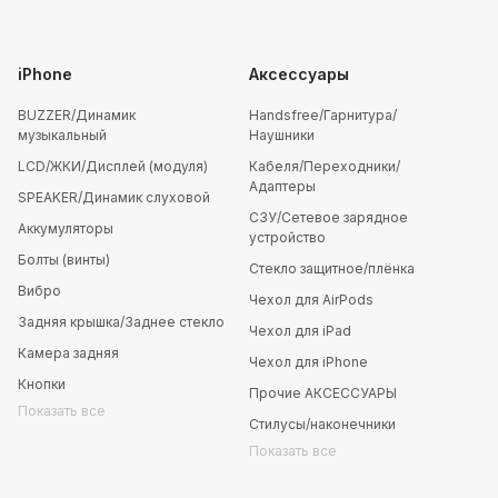
iPhone
Аксессуары
BUZZER/Динамик
Handsfree/Гарнитура/
музыкальный
Наушники
LCD/ЖКИ/Дисплей (модуля)
Кабеля/Переходники/
Адаптеры
SPEAKER/Динамик слуховой
СЗУ/Сетевое зарядное
Аккумуляторы
устройство
Болты (винты)
Стекло защитное/плёнка
Вибро
Чехол для AirPods
Задняя крышка/Заднее стекло
Чехол для iPad
Камера задняя
Чехол для iPhone
Кнопки
Прочие АКСЕССУАРЫ
Показать все
Стилусы/наконечники
Показать все