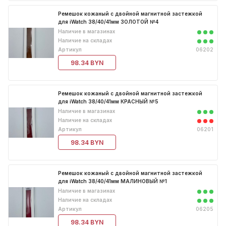
Чипы
для 17 Air
Чехол Leather Case для 16 Pro
Ремешок кожаный с двойной магнитной застежкой
для iWatch 38/40/41мм ЗОЛОТОЙ №4
Шлейфы
для 17 Pro
Чехол Leather Case для 16 Pro
Наличие в магазинах
Наличие на складах
Max
для 17 Pro Max
Артикул
06202
Чехол Leather Case для 16e
для 5G/5S/5SE
98.34 BYN
Чехол Leather Case для 17 Pro
для 6G Plus/6S Plus
Ремешок кожаный с двойной магнитной застежкой
Чехол Leather Case для 17 Pro
для 6G/6S
для iWatch 38/40/41мм КРАСНЫЙ №5
Max
Наличие в магазинах
для 7 Plus/8 Plus
Наличие на складах
Чехол Leather Case для 7/8
Артикул
06201
для 7/8/SE
98.34 BYN
Чехол Leather Case для 7/8 Plus
для X/XS
Чехол Leather Case для X/XS
для XR
Ремешок кожаный с двойной магнитной застежкой
Чехол Leather Case для XR
для iWatch 38/40/41мм МАЛИНОВЫЙ №1
для XS Max
Наличие в магазинах
Чехол Leather Case для XS Max
Наличие на складах
Артикул
06205
98.34 BYN