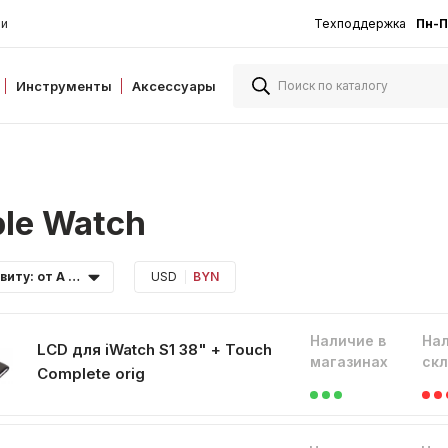
ии
Техподдержка
Пн-П
Инструменты
Аксессуары
le Watch
По алфавиту: от А до Я
USD
BYN
Наличие в
Нал
LCD для iWatch S1 38" + Touch
магазинах
ск
Complete orig