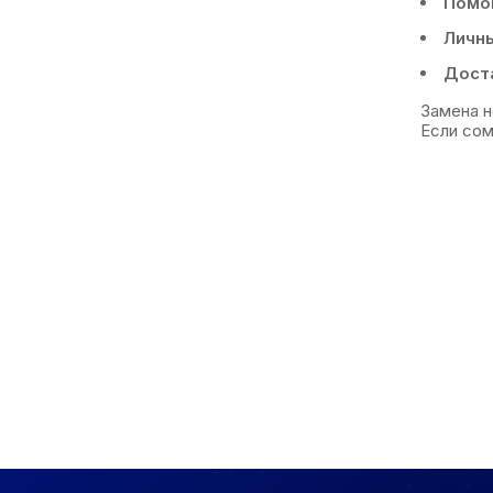
Помо
Личн
Доста
Замена н
Если сом