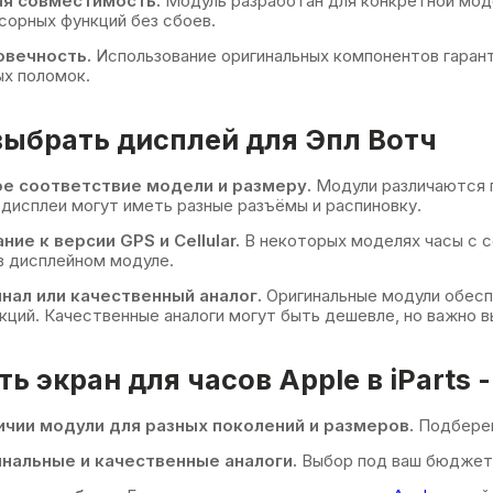
ая совместимость.
Модуль разработан для конкретной мод
сорных функций без сбоев.
овечность.
Использование оригинальных компонентов гаран
х поломок.
выбрать дисплей для Эпл Вотч
е соответствие модели и размеру.
Модули различаются п
дисплеи могут иметь разные разъёмы и распиновку.
ние к версии GPS и Cellular.
В некоторых моделях часы с 
в дисплейном модуле.
нал или качественный аналог.
Оригинальные модули обесп
кций. Качественные аналоги могут быть дешевле, но важно 
ь экран для часов Apple в iParts -
ичии модули для разных поколений и размеров.
Подберем
нальные и качественные аналоги.
Выбор под ваш бюджет