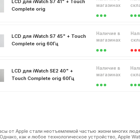
LCD для iWatch S7 41" + Touch
магазинах
скл
Complete orig
Наличие в
Нал
LCD для iWatch S7 45" + Touch
магазинах
скл
Complete orig 60Гц
Наличие в
Нал
LCD для iWatch SE2 40" +
магазинах
скл
Touch Complete orig 60Гц
сы от Apple стали неотъемлемой частью жизни многих люде
 Однако, как и любое технологическое устройство, Apple W