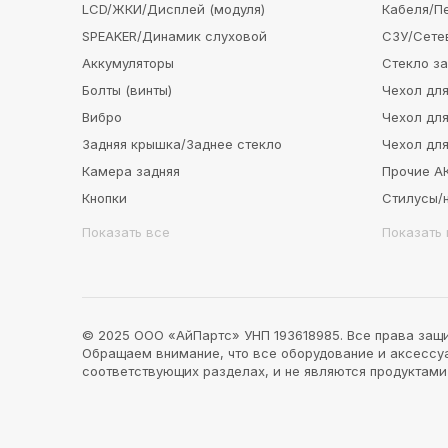
LCD/ЖКИ/Дисплей (модуля)
Кабеля/П
SPEAKER/Динамик слуховой
СЗУ/Сете
Аккумуляторы
Стекло з
Болты (винты)
Чехол для
Вибро
Чехол для
Задняя крышка/Заднее стекло
Чехол для
Камера задняя
Прочие 
Кнопки
Стилусы/
Показать все
Показать 
© 2025 ООО «АйПартс» УНП 193618985. Все права защ
Обращаем внимание, что все оборудование и аксессуар
соответствующих разделах, и не являются продуктам