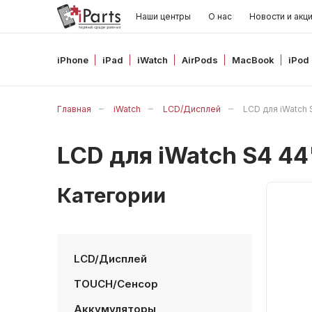
Наши центры
О нас
Новости и акц
iPhone
iPad
iWatch
AirPods
MacBook
iPod
Главная
iWatch
LCD/Дисплей
LCD для iWatch 
LCD для iWatch S4 44
Категории
LCD/Дисплей
TOUCH/Сенсор
Аккумуляторы