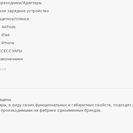
ереходники/Адаптеры
вое зарядное устройство
ащитное/плёнка
 AirPods
 iPad
 iPhone
АКСЕССУАРЫ
наконечники
все
ищены.
ы, в виду своих функциональных и габаритных свойств, подходят 
и производимыми на фабрике одноимённых брендов.