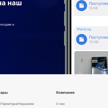
на наш
иходам и
уары
Компания
e/Гарнитура/Наушники
О нас