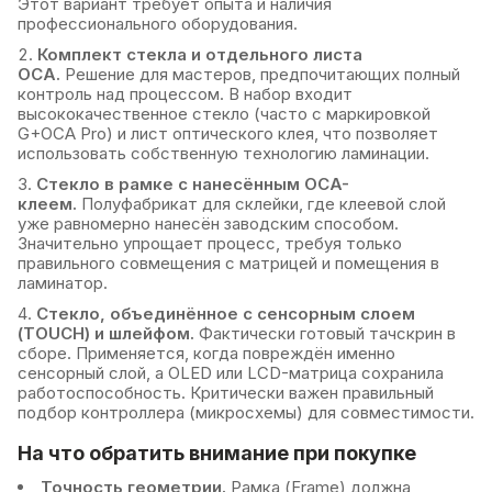
Этот вариант требует опыта и наличия
профессионального оборудования.
Комплект стекла и отдельного листа
OCA.
Решение для мастеров, предпочитающих полный
контроль над процессом. В набор входит
высококачественное стекло (часто с маркировкой
G+OCA Pro) и лист оптического клея, что позволяет
использовать собственную технологию ламинации.
Стекло в рамке с нанесённым OCA-
клеем.
Полуфабрикат для склейки, где клеевой слой
уже равномерно нанесён заводским способом.
Значительно упрощает процесс, требуя только
правильного совмещения с матрицей и помещения в
ламинатор.
Стекло, объединённое с сенсорным слоем
(TOUCH) и шлейфом.
Фактически готовый тачскрин в
сборе. Применяется, когда повреждён именно
сенсорный слой, а OLED или LCD-матрица сохранила
работоспособность. Критически важен правильный
подбор контроллера (микросхемы) для совместимости.
На что обратить внимание при покупке
Точность геометрии.
Рамка (Frame) должна