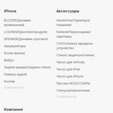
iPhone
Аксессуары
BUZZER/Динамик
Handsfree/Гарнитура/
музыкальный
Наушники
LCD/ЖКИ/Дисплей (модуля)
Кабеля/Переходники/
Адаптеры
SPEAKER/Динамик слуховой
СЗУ/Сетевое зарядное
Аккумуляторы
устройство
Болты (винты)
Стекло защитное/плёнка
Вибро
Чехол для AirPods
Задняя крышка/Заднее стекло
Чехол для iPad
Камера задняя
Чехол для iPhone
Кнопки
Прочие АКСЕССУАРЫ
Показать все
Стилусы/наконечники
Показать все
Компания