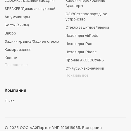
LCD/ЖКИ/Дисплей (модуля)
Кабеля/Переходники/
Адаптеры
SPEAKER/Динамик слуховой
СЗУ/Сетевое зарядное
Аккумуляторы
устройство
Болты (винты)
Стекло защитное/плёнка
Вибро
Чехол для AirPods
Задняя крышка/Заднее стекло
Чехол для iPad
Камера задняя
Чехол для iPhone
Кнопки
Прочие АКСЕССУАРЫ
Показать все
Стилусы/наконечники
Показать все
Компания
О нас
© 2025 ООО «АйПартс» УНП 193618985. Все права