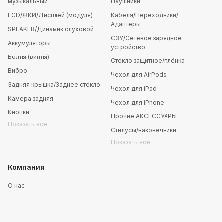
музыкальный
Наушники
LCD/ЖКИ/Дисплей (модуля)
Кабеля/Переходники/
Адаптеры
SPEAKER/Динамик слуховой
СЗУ/Сетевое зарядное
Аккумуляторы
устройство
Болты (винты)
Стекло защитное/плёнка
Вибро
Чехол для AirPods
Задняя крышка/Заднее стекло
Чехол для iPad
Камера задняя
Чехол для iPhone
Кнопки
Прочие АКСЕССУАРЫ
Показать все
Стилусы/наконечники
Показать все
Компания
О нас