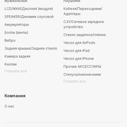
музыкальный
Наушники
LCD/ЖКИ/Дисплей (модуля)
Кабеля/Переходники/
Адаптеры
SPEAKER/Динамик слуховой
СЗУ/Сетевое зарядное
Аккумуляторы
устройство
Болты (винты)
Стекло защитное/плёнка
Вибро
Чехол для AirPods
Задняя крышка/Заднее стекло
Чехол для iPad
Камера задняя
Чехол для iPhone
Кнопки
Прочие АКСЕССУАРЫ
Показать все
Стилусы/наконечники
Показать все
Компания
О нас