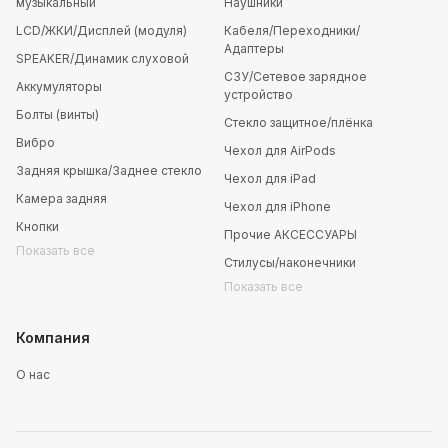
музыкальный
Наушники
LCD/ЖКИ/Дисплей (модуля)
Кабеля/Переходники/
Адаптеры
SPEAKER/Динамик слуховой
СЗУ/Сетевое зарядное
Аккумуляторы
устройство
Болты (винты)
Стекло защитное/плёнка
Вибро
Чехол для AirPods
Задняя крышка/Заднее стекло
Чехол для iPad
Камера задняя
Чехол для iPhone
Кнопки
Прочие АКСЕССУАРЫ
Показать все
Стилусы/наконечники
Показать все
Компания
О нас