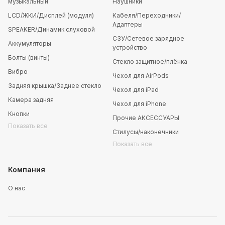
музыкальный
Наушники
LCD/ЖКИ/Дисплей (модуля)
Кабеля/Переходники/
Адаптеры
SPEAKER/Динамик слуховой
СЗУ/Сетевое зарядное
Аккумуляторы
устройство
Болты (винты)
Стекло защитное/плёнка
Вибро
Чехол для AirPods
Задняя крышка/Заднее стекло
Чехол для iPad
Камера задняя
Чехол для iPhone
Кнопки
Прочие АКСЕССУАРЫ
Показать все
Стилусы/наконечники
Показать все
Компания
О нас