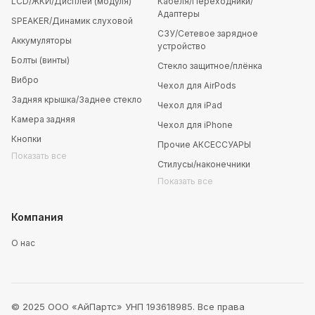
LCD/ЖКИ/Дисплей (модуля)
Кабеля/Переходники/
Адаптеры
SPEAKER/Динамик слуховой
СЗУ/Сетевое зарядное
Аккумуляторы
устройство
Болты (винты)
Стекло защитное/плёнка
Вибро
Чехол для AirPods
Задняя крышка/Заднее стекло
Чехол для iPad
Камера задняя
Чехол для iPhone
Кнопки
Прочие АКСЕССУАРЫ
Показать все
Стилусы/наконечники
Показать все
Компания
О нас
© 2025 ООО «АйПартс» УНП 193618985. Все права