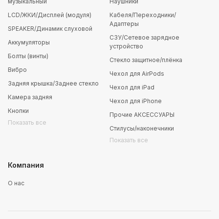
музыкальный
Наушники
LCD/ЖКИ/Дисплей (модуля)
Кабеля/Переходники/
Адаптеры
SPEAKER/Динамик слуховой
СЗУ/Сетевое зарядное
Аккумуляторы
устройство
Болты (винты)
Стекло защитное/плёнка
Вибро
Чехол для AirPods
Задняя крышка/Заднее стекло
Чехол для iPad
Камера задняя
Чехол для iPhone
Кнопки
Прочие АКСЕССУАРЫ
Показать все
Стилусы/наконечники
Показать все
Компания
О нас