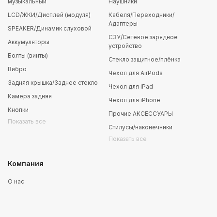
музыкальный
Наушники
LCD/ЖКИ/Дисплей (модуля)
Кабеля/Переходники/
Адаптеры
SPEAKER/Динамик слуховой
СЗУ/Сетевое зарядное
Аккумуляторы
устройство
Болты (винты)
Стекло защитное/плёнка
Вибро
Чехол для AirPods
Задняя крышка/Заднее стекло
Чехол для iPad
Камера задняя
Чехол для iPhone
Кнопки
Прочие АКСЕССУАРЫ
Показать все
Стилусы/наконечники
Показать все
Компания
О нас