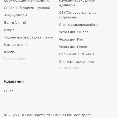
LCD/ЖКИ/Дисплей (модуля)
Кабеля/Переходники/
Адаптеры
SPEAKER/Динамик слуховой
СЗУ/Сетевое зарядное
Аккумуляторы
устройство
Болты (винты)
Стекло защитное/плёнка
Вибро
Чехол для AirPods
Задняя крышка/Заднее стекло
Чехол для iPad
Камера задняя
Чехол для iPhone
Кнопки
Прочие АКСЕССУАРЫ
Показать все
Стилусы/наконечники
Показать все
Компания
О нас
© 2025 ООО «АйПартс» УНП 193618985. Все права