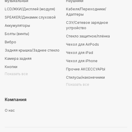
музыкальный
Наушники
LCD/ЖКИ/Дисплей (модуля)
Кабеля/Переходники/
Адаптеры
SPEAKER/Динамик слуховой
СЗУ/Сетевое зарядное
Аккумуляторы
устройство
Болты (винты)
Стекло защитное/плёнка
Вибро
Чехол для AirPods
Задняя крышка/Заднее стекло
Чехол для iPad
Камера задняя
Чехол для iPhone
Кнопки
Прочие АКСЕССУАРЫ
Показать все
Стилусы/наконечники
Показать все
Компания
О нас