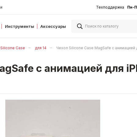
ии
Техподдержка
Пн-П
Инструменты
Аксессуары
Silicone Case
для 14
Чехол Silicone Case MagSafe с анимацие
 MagSafe с анимацией для