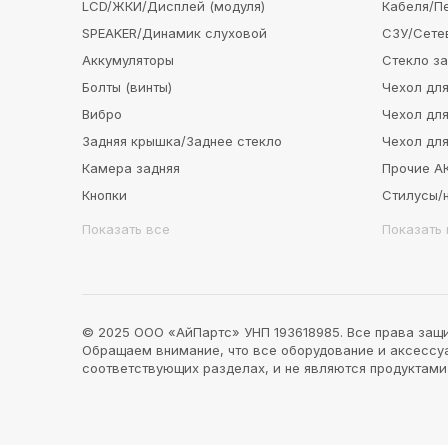
LCD/ЖКИ/Дисплей (модуля)
Кабеля/П
SPEAKER/Динамик слуховой
СЗУ/Сете
Аккумуляторы
Стекло з
Болты (винты)
Чехол для
Вибро
Чехол для
Задняя крышка/Заднее стекло
Чехол для
Камера задняя
Прочие 
Кнопки
Стилусы/
Показать все
Показать 
© 2025 ООО «АйПартс» УНП 193618985. Все права защ
Обращаем внимание, что все оборудование и аксессуар
соответствующих разделах, и не являются продуктам