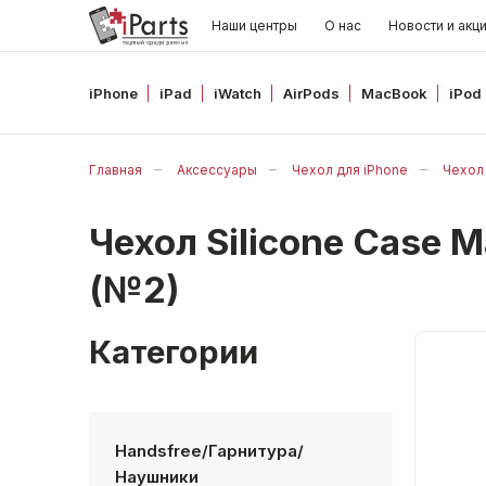
Наши центры
О нас
Новости и акц
iPhone
iPad
iWatch
AirPods
MacBook
iPod
Главная
Аксессуары
Чехол для iPhone
Чехол 
Чехол Silicone Case
(№2)
Категории
Handsfree/Гарнитура/
Наушники