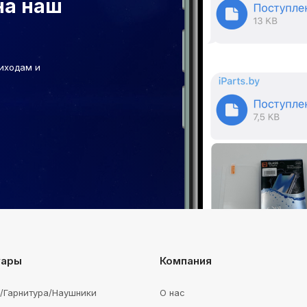
на наш
иходам и
уары
Компания
e/Гарнитура/Наушники
О нас