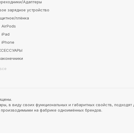
ереходники/Адаптеры
вое зарядное устройство
ащитное/плёнка
 AirPods
 iPad
 iPhone
АКСЕССУАРЫ
наконечники
все
ищены.
ы, в виду своих функциональных и габаритных свойств, подходят 
и производимыми на фабрике одноимённых брендов.