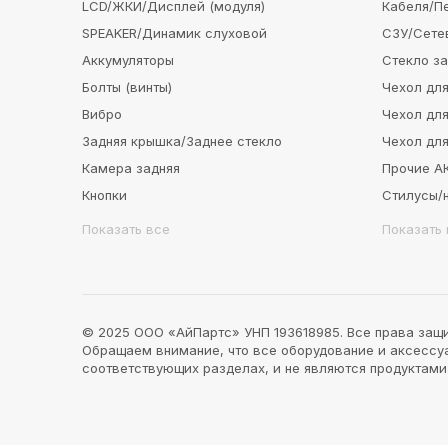
LCD/ЖКИ/Дисплей (модуля)
Кабеля/П
SPEAKER/Динамик слуховой
СЗУ/Сете
Аккумуляторы
Стекло з
Болты (винты)
Чехол для
Вибро
Чехол для
Задняя крышка/Заднее стекло
Чехол для
Камера задняя
Прочие 
Кнопки
Стилусы/
Показать все
Показать 
© 2025 ООО «АйПартс» УНП 193618985. Все права защ
Обращаем внимание, что все оборудование и аксессуар
соответствующих разделах, и не являются продуктам