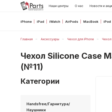
Наши центры
О нас
Новости и акц
iPhone
iPad
iWatch
AirPods
MacBook
iPod
Главная
Аксессуары
Чехол для iPhone
Чехол 
Чехол Silicone Case 
(№11)
Категории
Handsfree/Гарнитура/
Наушники