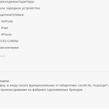
ереходники/Адаптеры
вое зарядное устройство
ащитное/плёнка
 AirPods
 iPad
 iPhone
АКСЕССУАРЫ
наконечники
все
ищены.
ы, в виду своих функциональных и габаритных свойств, подходят 
и производимыми на фабрике одноимённых брендов.