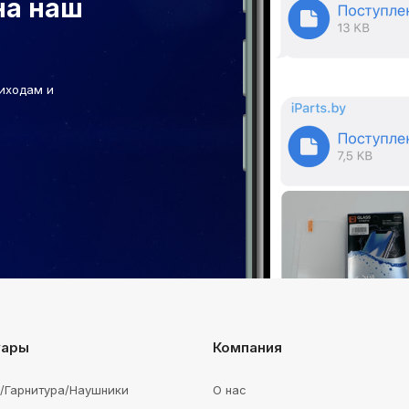
на наш
иходам и
уары
Компания
e/Гарнитура/Наушники
О нас