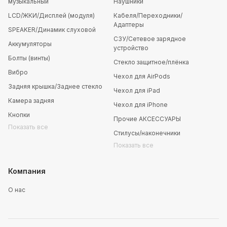
музыкальный
Наушники
LCD/ЖКИ/Дисплей (модуля)
Кабеля/Переходники/
Адаптеры
SPEAKER/Динамик слуховой
СЗУ/Сетевое зарядное
Аккумуляторы
устройство
Болты (винты)
Стекло защитное/плёнка
Вибро
Чехол для AirPods
Задняя крышка/Заднее стекло
Чехол для iPad
Камера задняя
Чехол для iPhone
Кнопки
Прочие АКСЕССУАРЫ
Показать все
Стилусы/наконечники
Показать все
Компания
О нас