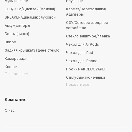
музыкальный
Наушники
LCD/ЖКИ/Дисплей (модуля)
Кабеля/Переходники/
Адаптеры
SPEAKER/Динамик слуховой
СЗУ/Сетевое зарядное
Аккумуляторы
устройство
Болты (винты)
Стекло защитное/плёнка
Вибро
Чехол для AirPods
Задняя крышка/Заднее стекло
Чехол для iPad
Камера задняя
Чехол для iPhone
Кнопки
Прочие АКСЕССУАРЫ
Показать все
Стилусы/наконечники
Показать все
Компания
О нас