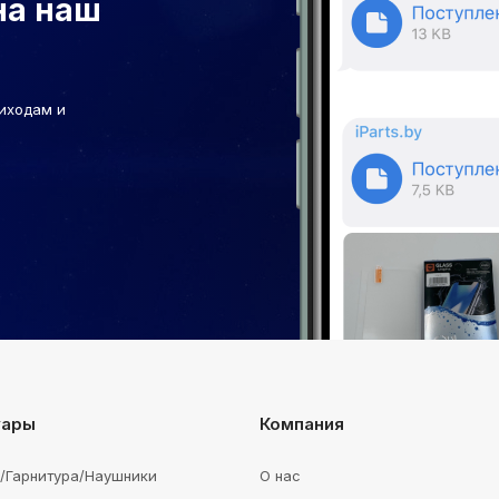
на наш
иходам и
уары
Компания
e/Гарнитура/Наушники
О нас