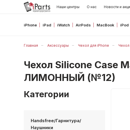
Наши центры
О нас
Новости и акц
iPhone
iPad
iWatch
AirPods
MacBook
iPod
Главная
Аксессуары
Чехол для iPhone
Чехол 
Чехол Silicone Case 
ЛИМОННЫЙ (№12)
Категории
Handsfree/Гарнитура/
Наушники