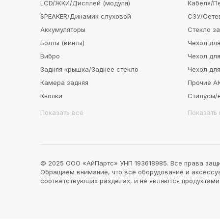
LCD/ЖКИ/Дисплей (модуля)
Кабеля/П
SPEAKER/Динамик слуховой
СЗУ/Сете
Аккумуляторы
Стекло з
Болты (винты)
Чехол для
Вибро
Чехол для
Задняя крышка/Заднее стекло
Чехол для
Камера задняя
Прочие 
Кнопки
Стилусы/
Показать все
Показать 
© 2025 ООО «АйПартс» УНП 193618985. Все права защ
Обращаем внимание, что все оборудование и аксессуар
соответствующих разделах, и не являются продуктам