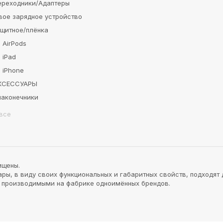
ереходники/Адаптеры
вое зарядное устройство
ащитное/плёнка
 AirPods
 iPad
 iPhone
АКСЕССУАРЫ
наконечники
все
ищены.
ы, в виду своих функциональных и габаритных свойств, подходят 
и производимыми на фабрике одноимённых брендов.