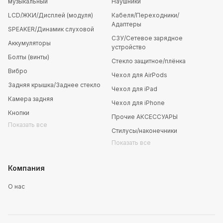
музыкальный
Наушники
LCD/ЖКИ/Дисплей (модуля)
Кабеля/Переходники/
Адаптеры
SPEAKER/Динамик слуховой
СЗУ/Сетевое зарядное
Аккумуляторы
устройство
Болты (винты)
Стекло защитное/плёнка
Вибро
Чехол для AirPods
Задняя крышка/Заднее стекло
Чехол для iPad
Камера задняя
Чехол для iPhone
Кнопки
Прочие АКСЕССУАРЫ
Показать все
Стилусы/наконечники
Показать все
Компания
О нас