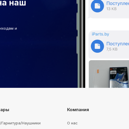
на наш
иходам и
уары
Компания
e/Гарнитура/Наушники
О нас