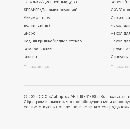
LCD/ЖКИ/Дисплей (модуля)
Кабеля/П
SPEAKER/Динамик слуховой
СЗУ/Сете
Аккумуляторы
Стекло з
Болты (винты)
Чехол для
Вибро
Чехол для
Задняя крышка/Заднее стекло
Чехол для
Камера задняя
Прочие 
Кнопки
Стилусы/
Показать все
Показать 
© 2025 ООО «АйПартс» УНП 193618985. Все права защ
Обращаем внимание, что все оборудование и аксессуар
соответствующих разделах, и не являются продуктам