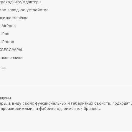
ереходники/Адаптеры
вое зарядное устройство
ащитное/плёнка
 AirPods
 iPad
 iPhone
АКСЕССУАРЫ
наконечники
все
ищены.
ы, в виду своих функциональных и габаритных свойств, подходят 
и производимыми на фабрике одноимённых брендов.