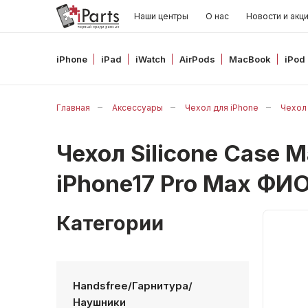
Наши центры
О нас
Новости и акц
iPhone
iPad
iWatch
AirPods
MacBook
iPod
Главная
Аксессуары
Чехол для iPhone
Чехол 
Чехол Silicone Case 
iPhone17 Pro Max Ф
Категории
Handsfree/Гарнитура/
Наушники