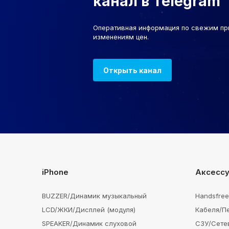
канал в Telegram
Оперативная информация по свежим пр
изменениям цен.
Открыть канал
iPhone
Аксесс
BUZZER/Динамик музыкальный
Handsfre
LCD/ЖКИ/Дисплей (модуля)
Кабеля/П
SPEAKER/Динамик слуховой
СЗУ/Сете