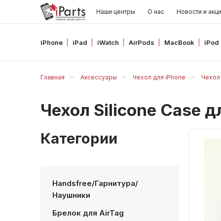
Наши центры
О нас
Новости и акц
iPhone
iPad
iWatch
AirPods
MacBook
iPod
Главная
Аксессуары
Чехол для iPhone
Чехол 
Чехол Silicone Case
Категории
Handsfree/Гарнитура/
Наушники
Брелок для AirTag