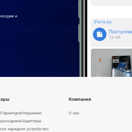
иходам и
уары
Компания
e/Гарнитура/Наушники
О нас
ереходники/Адаптеры
вое зарядное устройство