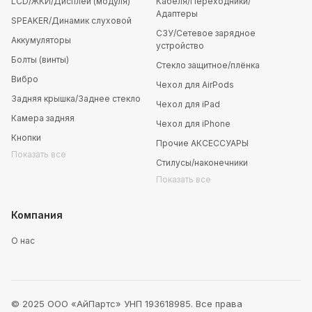
LCD/ЖКИ/Дисплей (модуля)
Кабеля/Переходники/
Адаптеры
SPEAKER/Динамик слуховой
СЗУ/Сетевое зарядное
Аккумуляторы
устройство
Болты (винты)
Стекло защитное/плёнка
Вибро
Чехол для AirPods
Задняя крышка/Заднее стекло
Чехол для iPad
Камера задняя
Чехол для iPhone
Кнопки
Прочие АКСЕССУАРЫ
Показать все
Стилусы/наконечники
Показать все
Компания
О нас
© 2025 ООО «АйПартс» УНП 193618985. Все права