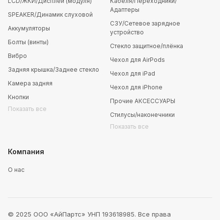
LCD/ЖКИ/Дисплей (модуля)
Кабеля/Переходники/
Адаптеры
SPEAKER/Динамик слуховой
СЗУ/Сетевое зарядное
Аккумуляторы
устройство
Болты (винты)
Стекло защитное/плёнка
Вибро
Чехол для AirPods
Задняя крышка/Заднее стекло
Чехол для iPad
Камера задняя
Чехол для iPhone
Кнопки
Прочие АКСЕССУАРЫ
Показать все
Стилусы/наконечники
Показать все
Компания
О нас
© 2025 ООО «АйПартс» УНП 193618985. Все права