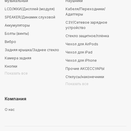
музыкальный
Наушники
LCD/ЖКИ/Дисплей (модуля)
Кабеля/Переходники/
Адаптеры
SPEAKER/Динамик слуховой
СЗУ/Сетевое зарядное
Аккумуляторы
устройство
Болты (винты)
Стекло защитное/плёнка
Вибро
Чехол для AirPods
Задняя крышка/Заднее стекло
Чехол для iPad
Камера задняя
Чехол для iPhone
Кнопки
Прочие АКСЕССУАРЫ
Показать все
Стилусы/наконечники
Показать все
Компания
О нас