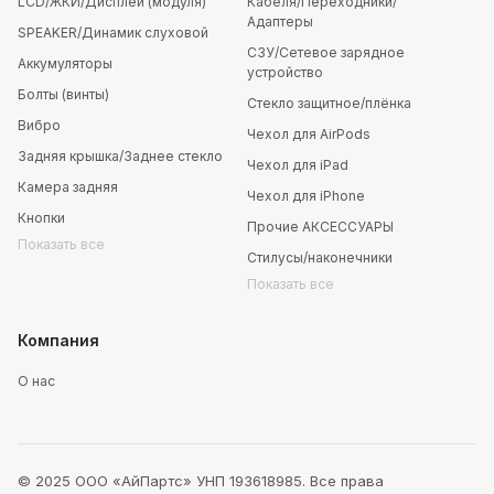
LCD/ЖКИ/Дисплей (модуля)
Кабеля/Переходники/
Адаптеры
SPEAKER/Динамик слуховой
СЗУ/Сетевое зарядное
Аккумуляторы
устройство
Болты (винты)
Стекло защитное/плёнка
Вибро
Чехол для AirPods
Задняя крышка/Заднее стекло
Чехол для iPad
Камера задняя
Чехол для iPhone
Кнопки
Прочие АКСЕССУАРЫ
Показать все
Стилусы/наконечники
Показать все
Компания
О нас
© 2025 ООО «АйПартс» УНП 193618985. Все права