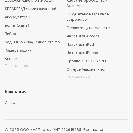
LCD/ЖКИ/Дисплей (модуля)
Кабеля/Переходники/
Адаптеры
SPEAKER/Динамик слуховой
СЗУ/Сетевое зарядное
Аккумуляторы
устройство
Болты (винты)
Стекло защитное/плёнка
Вибро
Чехол для AirPods
Задняя крышка/Заднее стекло
Чехол для iPad
Камера задняя
Чехол для iPhone
Кнопки
Прочие АКСЕССУАРЫ
Показать все
Стилусы/наконечники
Показать все
Компания
О нас
© 2025 ООО «АйПартс» УНП 193618985. Все права