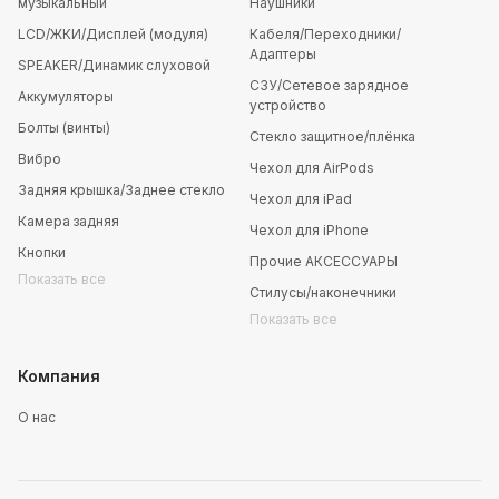
музыкальный
Наушники
LCD/ЖКИ/Дисплей (модуля)
Кабеля/Переходники/
Адаптеры
SPEAKER/Динамик слуховой
СЗУ/Сетевое зарядное
Аккумуляторы
устройство
Болты (винты)
Стекло защитное/плёнка
Вибро
Чехол для AirPods
Задняя крышка/Заднее стекло
Чехол для iPad
Камера задняя
Чехол для iPhone
Кнопки
Прочие АКСЕССУАРЫ
Показать все
Стилусы/наконечники
Показать все
Компания
О нас