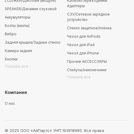
LCD/ЖКИ/Дисплей (модуля)
Кабеля/Переходники/
Адаптеры
SPEAKER/Динамик слуховой
СЗУ/Сетевое зарядное
Аккумуляторы
устройство
Болты (винты)
Стекло защитное/плёнка
Вибро
Чехол для AirPods
Задняя крышка/Заднее стекло
Чехол для iPad
Камера задняя
Чехол для iPhone
Кнопки
Прочие АКСЕССУАРЫ
Показать все
Стилусы/наконечники
Показать все
Компания
О нас
© 2025 ООО «АйПартс» УНП 193618985. Все права