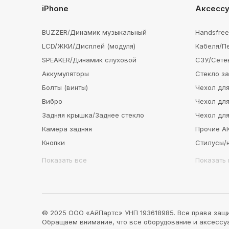
iPhone
Аксесс
BUZZER/Динамик музыкальный
Handsfre
LCD/ЖКИ/Дисплей (модуля)
Кабеля/П
SPEAKER/Динамик слуховой
СЗУ/Сете
Аккумуляторы
Стекло з
Болты (винты)
Чехол для
Вибро
Чехол для
Задняя крышка/Заднее стекло
Чехол для
Камера задняя
Прочие 
Кнопки
Стилусы/
Показать все
Показать 
© 2025 ООО «АйПартс» УНП 193618985. Все права защ
Обращаем внимание, что все оборудование и аксессуар