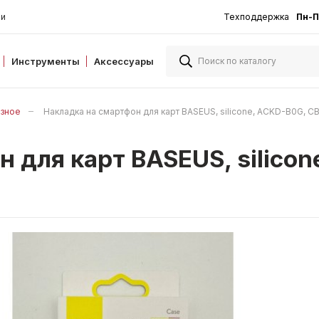
ии
Техподдержка
Пн-П
Инструменты
Аксессуары
азное
Накладка на смартфон для карт BASEUS, silicone, ACKD-B0G,
 для карт BASEUS, silico