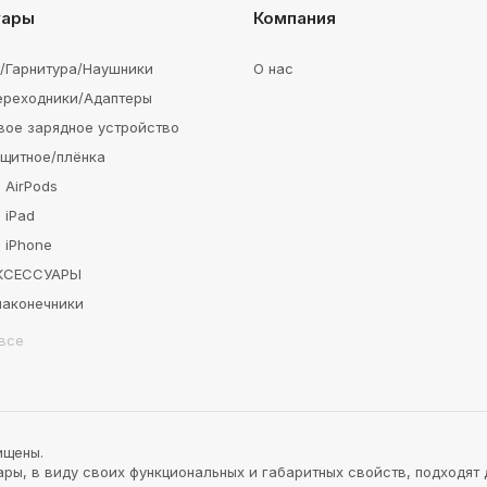
уары
Компания
e/Гарнитура/Наушники
О нас
ереходники/Адаптеры
вое зарядное устройство
ащитное/плёнка
 AirPods
 iPad
 iPhone
АКСЕССУАРЫ
наконечники
все
ищены.
ы, в виду своих функциональных и габаритных свойств, подходят 