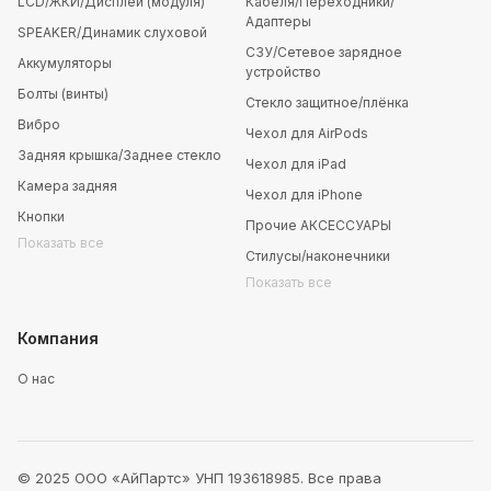
LCD/ЖКИ/Дисплей (модуля)
Кабеля/Переходники/
Адаптеры
SPEAKER/Динамик слуховой
СЗУ/Сетевое зарядное
Аккумуляторы
устройство
Болты (винты)
Стекло защитное/плёнка
Вибро
Чехол для AirPods
Задняя крышка/Заднее стекло
Чехол для iPad
Камера задняя
Чехол для iPhone
Кнопки
Прочие АКСЕССУАРЫ
Показать все
Стилусы/наконечники
Показать все
Компания
О нас
© 2025 ООО «АйПартс» УНП 193618985. Все права