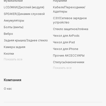
музыкальный
Наушники
LCD/ЖКИ/Дисплей (модуля)
Кабеля/Переходники/
Адаптеры
SPEAKER/Динамик слуховой
СЗУ/Сетевое зарядное
Аккумуляторы
устройство
Болты (винты)
Стекло защитное/плёнка
Вибро
Чехол для AirPods
Задняя крышка/Заднее стекло
Чехол для iPad
Камера задняя
Чехол для iPhone
Кнопки
Прочие АКСЕССУАРЫ
Показать все
Стилусы/наконечники
Показать все
Компания
О нас