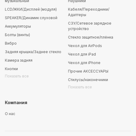
музыкальный
Наушники
LCD/ЖКИ/Дисплей (модуля)
Кабеля/Переходники/
Адаптеры
SPEAKER/Динамик слуховой
СЗУ/Сетевое зарядное
Аккумуляторы
устройство
Болты (винты)
Стекло защитное/плёнка
Вибро
Чехол для AirPods
Задняя крышка/Заднее стекло
Чехол для iPad
Камера задняя
Чехол для iPhone
Кнопки
Прочие АКСЕССУАРЫ
Показать все
Стилусы/наконечники
Показать все
Компания
О нас