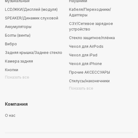
музыкальный
Наушники
LCD/ЖКИ/Дисплей (модуля)
Кабеля/Переходники/
Адаптеры
SPEAKER/Динамик слуховой
СЗУ/Сетевое зарядное
Аккумуляторы
устройство
Болты (винты)
Стекло защитное/плёнка
Вибро
Чехол для AirPods
Задняя крышка/Заднее стекло
Чехол для iPad
Камера задняя
Чехол для iPhone
Кнопки
Прочие АКСЕССУАРЫ
Показать все
Стилусы/наконечники
Показать все
Компания
О нас