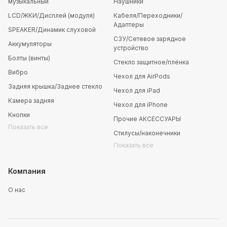
музыкальный
Наушники
LCD/ЖКИ/Дисплей (модуля)
Кабеля/Переходники/
Адаптеры
SPEAKER/Динамик слуховой
СЗУ/Сетевое зарядное
Аккумуляторы
устройство
Болты (винты)
Стекло защитное/плёнка
Вибро
Чехол для AirPods
Задняя крышка/Заднее стекло
Чехол для iPad
Камера задняя
Чехол для iPhone
Кнопки
Прочие АКСЕССУАРЫ
Показать все
Стилусы/наконечники
Показать все
Компания
О нас